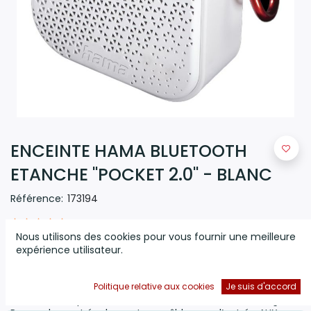
ENCEINTE HAMA BLUETOOTH
ETANCHE ''POCKET 2.0'' - BLANC
Référence:
173194
(0 avis)
Nous utilisons des cookies pour vous fournir une meilleure
Enceinte HAMA Etanche "Pocket 2.0" - Connectivité:
expérience utilisateur.
Bluetooth - Puissance de Sortie Audio: 3.5 Watts - Batterie
Li-Polymère intégrée: 1050 mAh/3.7V - Temps de charge: 3
heures - Indicateur de charge LED - utilisation de l’enceinte
Politique relative aux cookies
Je suis d'accord
via Bluetooth pendant 14 heures - Kit mains libres intégré -