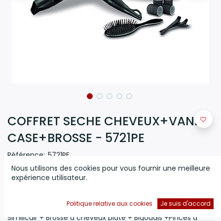
COFFRET SECHE CHEVEUX+VANITY
CASE+BROSSE - 5721PE
Référence:
5721PE
Nous utilisons des cookies pour vous fournir une meilleure
(0 avis)
expérience utilisateur.
Set Babyliss : Sèche-Cheveux 2200 W 2 vitesses 3
températures Concentrateur d'air Fonction air froid Anti-
Politique relative aux cookies
Je suis d'accord
frisottis Anneau de suspension + Vanity pour femme en
Similicuir + Brosse à cheveux plate + Bigoudis +Pinces à