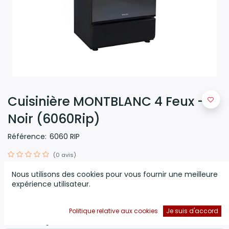
Cuisinière MONTBLANC 4 Feux -
Noir (6060Rip)
Référence:
6060 RIP
(0 avis)
Cuisinière MontBlanc RIN 6060 - 4 Feux - Tourne broche -
Nous utilisons des cookies pour vous fournir une meilleure
Allumage électrique - Minuterie - Type gaz LPG G30-30
expérience utilisateur.
MBAR - Lampe de four - Plateau de cuisson - Grille de four
- Grille - Pieds réglables - Couvercle en verre - Puissance
totale du Gaz: 7.44 Kw - Dimensions: 88 x 57 x 58.5 cm -
Politique relative aux cookies
Je suis d'accord
Poids: 34 Kg - Couleur: Inox - Garantie 1 an