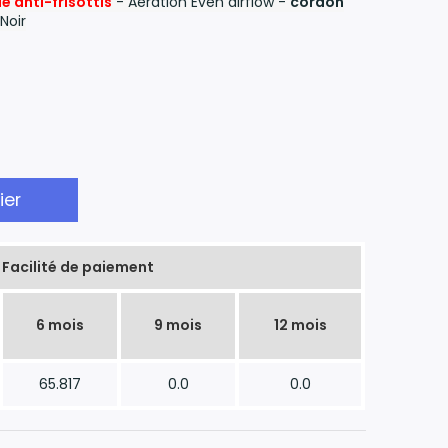
e anti-frisottis
- Aération Even airflow -
cordon
Noir
ier
Facilité de paiement
6 mois
9 mois
12 mois
65.817
0.0
0.0