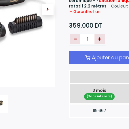
céramique
-
Fonction ioniqu
rotatif 2,2 mètres
- Couleur: 
- Garantie: 1 an
359,000
DT
Ajouter au pan
3 mois
(Sans interets)
119.667