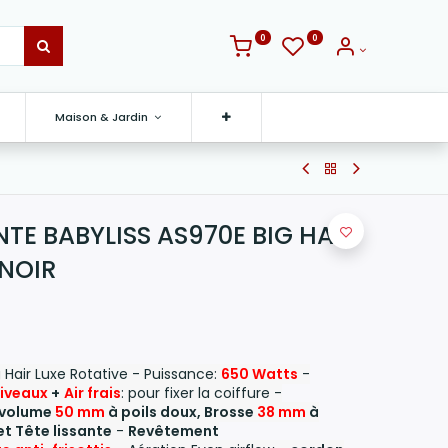
0
0
Maison & Jardin
TE BABYLISS AS970E BIG HAIR
 NOIR
 Hair Luxe Rotative - Puissance:
650 Watts
-
Niveaux
+
Air frais
: pour fixer la coiffure -
 volume
50 mm
à poils doux, Brosse
38 mm
à
et Tête lissante
-
Revêtement