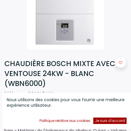
CHAUDIÈRE BOSCH MIXTE AVEC
VENTOUSE 24KW - BLANC
(WBN6000)
Référence:
BOSCH24KW
Nous utilisons des cookies pour vous fournir une meilleure
(0 avis)
expérience utilisateur.
Chaudière BOSCH Mixte Avec Ventouse - Puissance
thermique maximale: 24 KW - Diamètre de la
Politique relative aux cookies
Je suis d'accord
cheminée: 60 mm, 100 m - Pression d'eau maximale: 3
bars - Matériau de l'échangeur de chaleur:
Cuivre - Volume