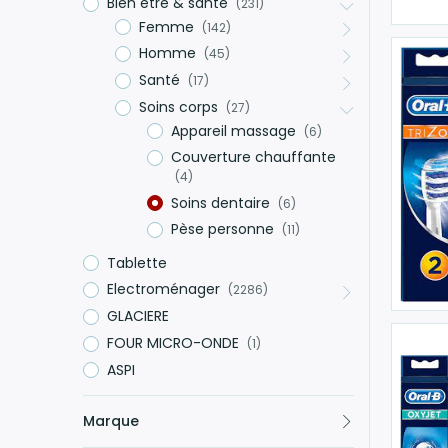
Bien être & santé
(231)
Femme
(142)
Homme
(45)
Santé
(17)
Soins corps
(27)
Appareil massage
(6)
Couverture chauffante
(4)
Soins dentaire
(6)
Pèse personne
(11)
Tablette
Electroménager
(2286)
GLACIERE
FOUR MICRO-ONDE
(1)
ASPI
Marque