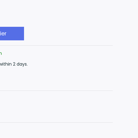
ier
n
within 2 days.