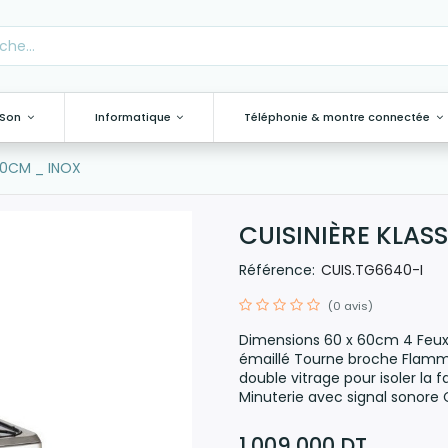
 Son
Informatique
Téléphonie & montre connectée
 60CM _ INOX
CUISINIÈRE KLAS
Référence:
CUIS.TG6640-I
(0 avis)
Dimensions 60 x 60cm 4 Feux 
émaillé Tourne broche Flamm
double vitrage pour isoler la 
Minuterie avec signal sonore 
1 009,000
DT