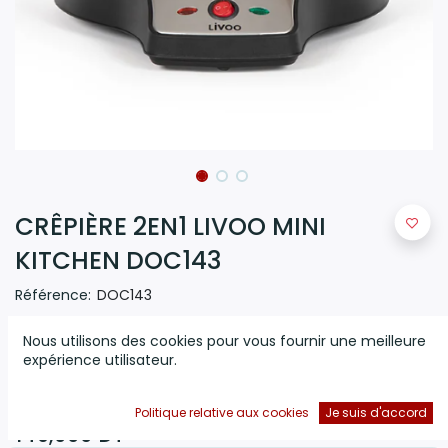
CRÊPIÈRE 2EN1 LIVOO MINI
KITCHEN DOC143
Référence:
DOC143
(0 avis)
Nous utilisons des cookies pour vous fournir une meilleure
Crêpière 2 en 1 Colisage 6 Puissance 1000 W - Grande
expérience utilisateur.
crêpe Ø 26 cm - Mini crêpe et pancake Ø 8 cm - Idéal
pour faire des grandes ou des mini crêpes et pancakes
Politique relative aux cookies
Je suis d'accord
149,000
DT