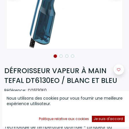
DÉFROISSEUR VAPEUR À MAIN
TEFAL DT6130EO / BLANC ET BLEU
Référence:
DT6130E0
Nous utilisons des cookies pour vous fournir une meilleure
(0 avis)
expérience utilisateur.
Défroisseur Vapeur à Main TEFAL - Puissance
1300 Watts
-
Capacité du reservoir
70 ml
- Taux de vapeur
20g /min
-
Politique relative aux cookies
Je suis d'accord
Chauffe extremement rapide - Usage vertical -
Technologie de température optimale - Longueur du