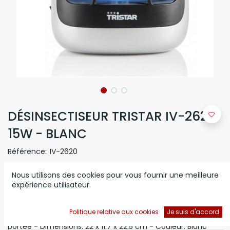
DÉSINSECTISEUR TRISTAR IV-2620
15W - BLANC
Référence:
IV-2620
(0 avis)
Nous utilisons des cookies pour vous fournir une meilleure
expérience utilisateur.
Désinsectiseur TRISTAR - Puissance:
15W
- Bac
récupérateur - Protection contre la surchauffe - Ne
subissez plus
les moustiques et les autres petits
Politique relative aux cookies
Je suis d'accord
insectes
avec ce tue-insectes enfichable de
25 m²
de
portée - Dimensions: 22 x 11.7 x 22.5 cm - Couleur: Blanc