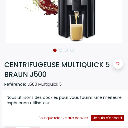
CENTRIFUGEUSE MULTIQUICK 5
BRAUN J500
Référence:
J500 Multiquick 5
(0 avis)
Nous utilisons des cookies pour vous fournir une meilleure
IdentityCollection Juicer 900W 2 Vitesses Tamis Disque En
expérience utilisateur.
Inox Bec Anti Gouttes
929,000
DT
Politique relative aux cookies
Je suis d'accord