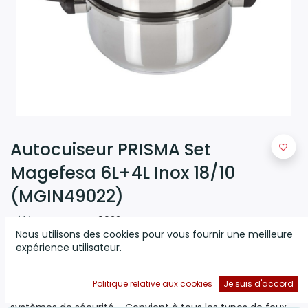
Autocuiseur PRISMA Set
Magefesa 6L+4L Inox 18/10
(MGIN49022)
Référence:
MGIN49022
Nous utilisons des cookies pour vous fournir une meilleure
(0 avis)
expérience utilisateur.
Autocuiseur PRISMA Set Magefesa 6L+4L Inox 18/10
(MGIN49022) - Réf : MGIN49022 - Autocuiseur PRISMA Set
Politique relative aux cookies
Je suis d'accord
Magefesa 6L+4L inox 18/10 - 34 x 29 x 27 cm - Inox - 5
systèmes de sécurité - Convient à tous les types de feux