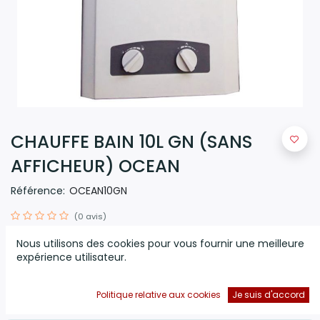
CHAUFFE BAIN 10L GN (SANS
AFFICHEUR) OCEAN
Référence:
OCEAN10GN
(0 avis)
Chauffe Bain OCEAN - Type de gaz: Gaz Naturel - Débit
Nous utilisons des cookies pour vous fournir une meilleure
maximum d’eau chaude: 10 Litres/min - Réglage facile de
expérience utilisateur.
la température de l’eau - Forme compacte avec un design
élégant - Couleur: Blanc
- Garantie: 1 an
Politique relative aux cookies
Je suis d'accord