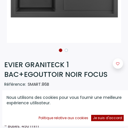
EVIER GRANITECK 1
BAC+EGOUTTOIR NOIR FOCUS
Référence:
SMART.86B
(0 avis)
Nous utilisons des cookies pour vous fournir une meilleure
expérience utilisateur.
– Évier 86 cm
Focus
– 1 bac + égouttoir
– Mesure: 860 x 510 mm
Politique relative aux cookies
Je suis d'accord
– Encastrement: 840 x 480 mm
– Bases: 450 mm