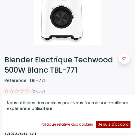
Blender Electrique Techwood
500W Blanc TBL-771
Référence:
TBL-771
(0 avis)
Blender bol plastique blanc- Bol plastique capacité
1,5 litres
-
2
Nous utilisons des cookies pour vous fournir une meilleure
Vitesses + Fonction Puls
- Nettoyage facile -Pieds anti-dérapant
expérience utilisateur.
- Lames en Inox - puissance :
500W
- garantie : 1an
Politique relative aux cookies
Je suis d'accord
139,000
DT