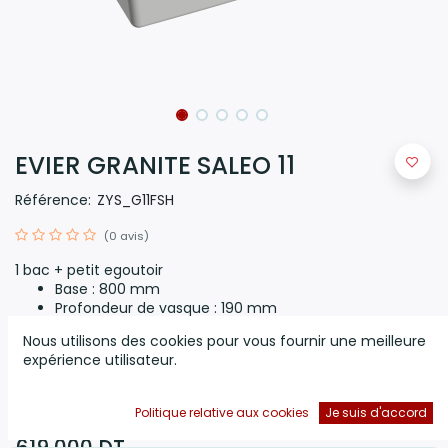
EVIER GRANITE SALEO 11
Référence:
ZYS_G11FSH
(0 avis)
1 bac + petit egoutoir
Base : 800 mm
Profondeur de vasque : 190 mm
Dimensions Bol : 480 X 450 X 190 mm
Nous utilisons des cookies pour vous fournir une meilleure
Encastrement : 840 X 480 mm
expérience utilisateur.
Couleur : A-Blanc
Politique relative aux cookies
Je suis d'accord