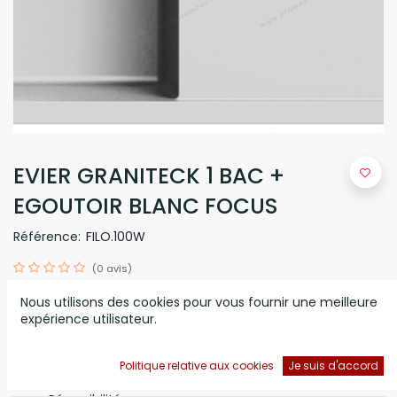
EVIER GRANITECK 1 BAC +
EGOUTOIR BLANC FOCUS
Référence:
FILO.100W
(0 avis)
Évier 1 bac + égouttoir
Nous utilisons des cookies pour vous fournir une meilleure
Blanc
expérience utilisateur.
Mesure (mm) : 1000 x 510
Encastrement (mm) : 980 x 480
Bases (mm) : 600
Politique relative aux cookies
Je suis d'accord
Profondeur du bac (mm) : 200