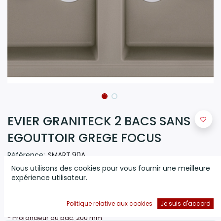
EVIER GRANITECK 2 BACS SANS
EGOUTTOIR GREGE FOCUS
Référence:
SMART.90A
Nous utilisons des cookies pour vous fournir une meilleure
(0 avis)
expérience utilisateur.
Évier 86 cm Graniteck
Focus
2 bacs
-
Mesure:
860 x 510 mm
Politique relative aux cookies
Je suis d'accord
-
Encastrement:
840 x 480 mm-
Bases:
900 mm
-
Profondeur du bac:
200 mm