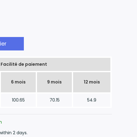
ier
Facilité de paiement
6 mois
9 mois
12 mois
100.65
70.15
54.9
n
within 2 days.