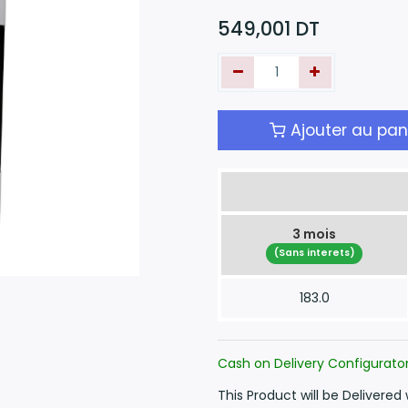
549,001
DT
Ajouter au pan
3 mois
(Sans interets)
183.0
Cash on Delivery Configurato
This Product will be Delivered 