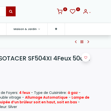
0
0
Maison & Jardin
z SOTACER SF504XI 4Feux 50cm
de Foyers:
4 feux
- Type de Cuisinière:
à gaz
-
ouble vitrage -
Allumage Automatique
-
Lampe de
uipée d’un brûleur soit en haut, soit en bas
-
eur: Silver