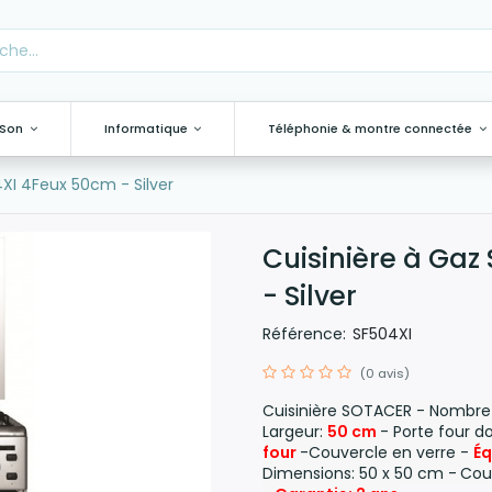
 Son
Informatique
Téléphonie & montre connectée
XI 4Feux 50cm - Silver
Cuisinière à Ga
- Silver
Référence:
SF504XI
(0 avis)
Cuisinière SOTACER - Nombre 
Largeur:
50 cm
- Porte four d
four
-Couvercle en verre -
Éq
Dimensions: 50 x 50 cm -
Coul