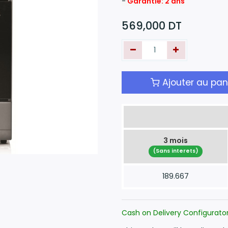
-
Garantie: 2 ans
569,000
DT
Ajouter au pan
3 mois
(Sans interets)
189.667
Cash on Delivery Configurato